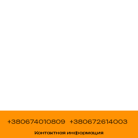
+380674010809
+380672614003
Контактная информация