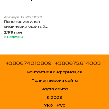
Артикул: 1752211522
Пенополиэтилен
химически сшитый
самоклеящийся
299 грн
шумо-, тепло-,
В наличии
виброизоляция
толщина 10мм
размер 70х50см
+380674010809
+380672614003
Контактная информация
Полная версия сайта
Карта сайта
© 2026
Укр
Рус