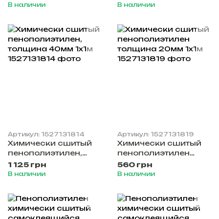
ш. 1,0м за м2
ш. 1,0м за м2
В наличии
В наличии
Артикул: 1527131814
Артикул: 1527131819
Химически сшитый
Химически сшитый
пенополиэтилен,
пенополиэтилен
толщина 40мм 1х1м
толщина 20мм 1х1м
1 125 грн
560 грн
В наличии
В наличии