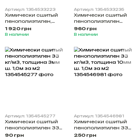
Артикул: 1354533223
Артикул: 1354533235
Химически сшитый
Химически сшитый
пенополиэтилен,
пенополиэтилен
толщина 40мм 1х2м
толщина 20мм 1х2м
1 920 грн
960 грн
В наличии
В наличии
Артикул: 1354545277
Артикул: 1354546981
Химически сшитый
Химически сшитый
пенополиэтилен 33
пенополиэтилен 33
кг/м3, толщина 3мм
кг/м3, толщина 10мм
90 грн
250 грн