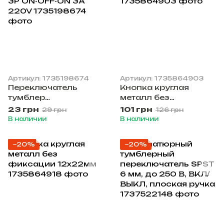
Артикул: 1735198674
Артикул: 1735864903
Переключатель
Кнопка круглая
тумблер
металл без
трехконтактный SPDT
фиксации 19х24 мм
23 грн
101 грн
29 грн
126 грн
3P ON-OFF-ON 3A
В наличии
В наличии
220V
−20%
−20%