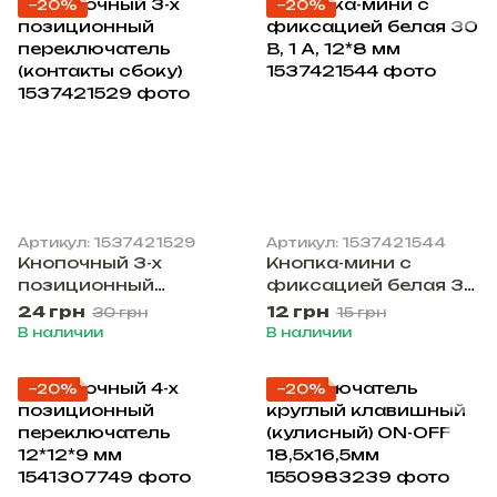
−20%
−20%
Артикул: 1537421529
Артикул: 1537421544
Кнопочный 3-х
Кнопка-мини с
позиционный
фиксацией белая 30
переключатель
В, 1 А, 12*8 мм
24 грн
12 грн
30 грн
15 грн
(контакты сбоку)
В наличии
В наличии
−20%
−20%