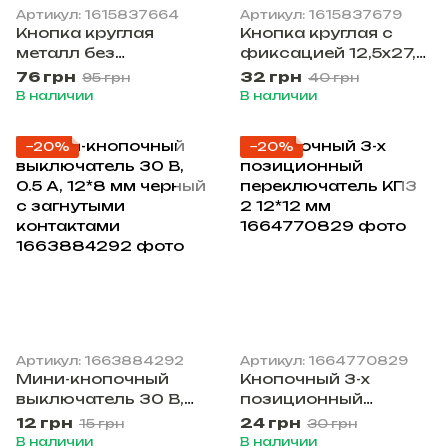
Артикул: 1615837664
Артикул: 1615837679
Кнопка круглая
Кнопка круглая с
металл без
фиксацией 12,5х27,5
фиксации 16х22 мм
мм
76 грн
32 грн
95 грн
40 грн
В наличии
В наличии
−20%
−20%
Артикул: 1663884292
Артикул: 1664770829
Мини-кнопочный
Кнопочный 3-х
выключатель 30 В,
позиционный
0.5 А, 12*8 мм черный
переключатель КП3
12 грн
24 грн
15 грн
30 грн
с загнутыми
2 12*12 мм
В наличии
В наличии