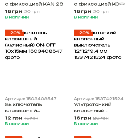
с фиксацией KAN 28
с фиксацией КСФ
16 грн
16 грн
20 грн
20 грн
В наличии
В наличии
−20%
−20%
Артикул: 1503408547
Артикул: 1537421524
Выключатель
Ультратонкий
клавишный
кнопочный
(кулисный) ON-OFF
выключатель
12 грн
16 грн
15 грн
20 грн
10х15мм
12*12*9,4 мм
В наличии
В наличии