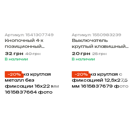
Артикул: 1541307749
Артикул: 1550983239
Кнопочный 4-х
Выключатель
позиционный
круглый клавишный
переключатель
(кулисный) ON-OFF
32 грн
20 грн
40 грн
25 грн
12*12*9 мм
18,5х16,5мм
В наличии
В наличии
−20%
−20%