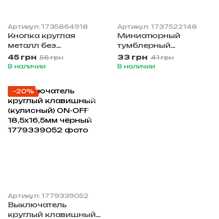
Артикул: 1735864918
Артикул: 1737522148
Кнопка круглая
Миниатюрный
металл без
тумблерный
фиксации 12х22мм
переключатель SPST
45 грн
33 грн
56 грн
41 грн
6 мм, до 250 В, ВКЛ/
В наличии
В наличии
ВЫКЛ, плоская ручка
−20%
Артикул: 1779339052
Выключатель
круглый клавишный