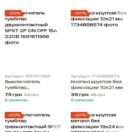
контактами
−20%
−20%
Артикул: 1691611956
Артикул: 1734858574
Выключатель
Кнопка круглая без
тумблер
фиксации 10х21 мм
двухконтактный
75 грн
36 грн
94 грн
45 грн
SPST 2P ON-OFF 15А
В наличии
В наличии
220В
−20%
−20%