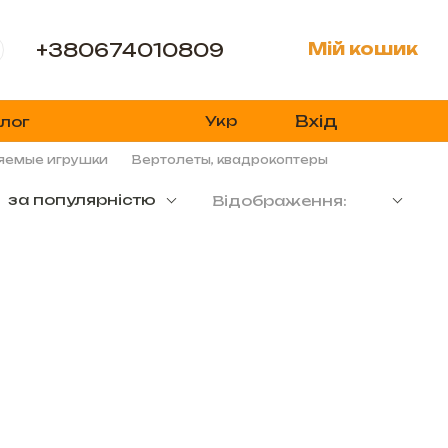
+380674010809
Мій кошик
Вхід
Укр
лог
яемые игрушки
Вертолеты, квадрокоптеры
за популярністю
Відображення: