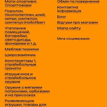
Мати спортивні.
Обмін та повернення
Спорттовари
Контактна
Поролон,
інформація
пінополіетілен, клей,
Блог
нитки, синтепон,
синтепух (Hollofiber)
Відгуки про магазин
Утепление
Мапа сайту
помещений,
батарейки,
Ми в соцмережах
светодиоды,
фонарики и т.д.
Меблеві тканини
Шкірозамінник
Конструкторы 1,
страйкбольные
гранати
Игрушечное и
страйкбольное
оружие
Оружие с мягкими
патронами, орбизами
и на присосках
Развивающие
игрушки, товары для