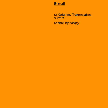
Email
м.Київ пр. Палладіна
27/10
Мапа проїзду