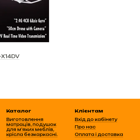
-X14DV
Каталог
Клієнтам
Виготовлення
Вхід до кабінету
матраців, подушок
Про нас
для м'яких меблів,
крісла безкаркасні.
Оплата і доставка