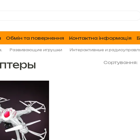
а
Обмін та повернення
Контактна інформація
Б
.
Развивающие игрушки
Интерактивные и радиоуправл
оптеры
Сортування: