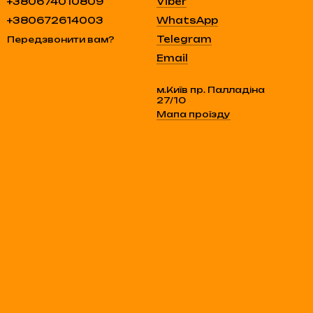
+380674010809
Viber
+380672614003
WhatsApp
Telegram
Передзвонити вам?
Email
м.Київ пр. Палладіна
27/10
Мапа проїзду