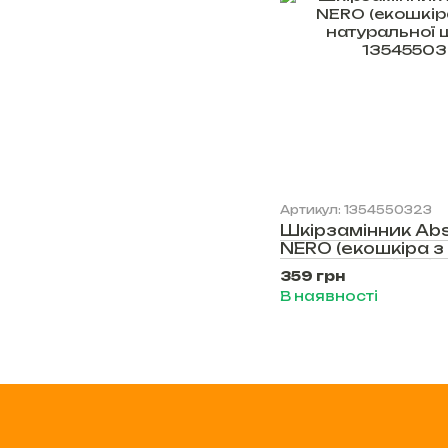
Артикул: 1354550323
Шкірзамінник Abs
NERO (екошкіра з
натуральної шкіри
359 грн
В наявності