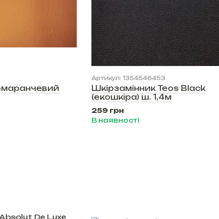
Артикул: 1354546453
омаранчевий
Шкірзамінник Teos Black
(екошкіра) ш. 1,4м
259 грн
В наявності