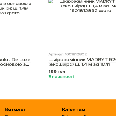
Артикул: 1601812892
olut De Luxe
Шкірозамінник MADRYT 92
 основою з
(екошкіра) ш. 1,4 м за 1м/п
) ш. 1,4м
199 грн
В наявності
Каталог
Клієнтам