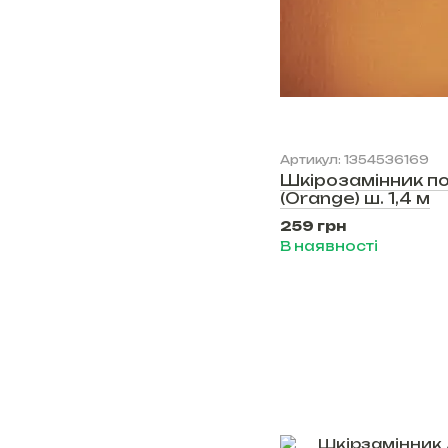
Артикул: 1354536169
Шкірозамінник п
(Orange) ш. 1,4 м
259 грн
В наявності