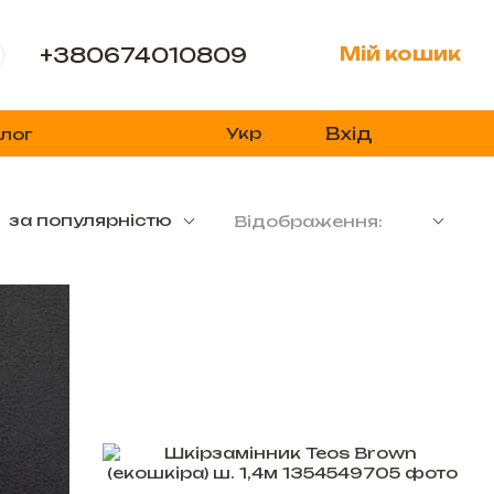
+380674010809
Мій кошик
Вхід
Укр
лог
за популярністю
Відображення: