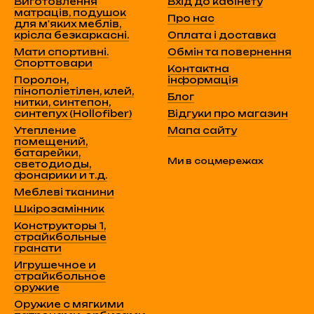
Виготовлення
Вхід до кабінету
матраців, подушок
Про нас
для м'яких меблів,
крісла безкаркасні.
Оплата і доставка
Мати спортивні.
Обмін та повернення
Спорттовари
Контактна
Поролон,
інформація
пінополіетілен, клей,
Блог
нитки, синтепон,
синтепух (Hollofiber)
Відгуки про магазин
Утепление
Мапа сайту
помещений,
батарейки,
Ми в соцмережах
светодиоды,
фонарики и т.д.
Меблеві тканини
Шкірозамінник
Конструкторы 1,
страйкбольные
гранати
Игрушечное и
страйкбольное
оружие
Оружие с мягкими