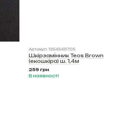
Артикул: 1354549705
Шкірзамінник Teos Brown
(екошкіра) ш. 1,4м
259 грн
В наявності