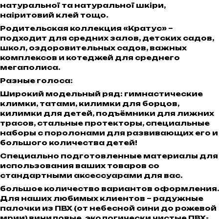
натуральної та натуральної шкіри,
наіритовий клей тощо.
Родительская коллекция «Кратус» –
подходит для средних залов, детских садов,
школ, оздоровительных садов, важных
комплексов и котеджей для среднего
мегаполиса.
Разные голоса:
Широкий модельный ряд: гимнастические
климки, татами, килимки для борцов,
килимки для детей, подъёмники для лижних
трасов, стальные протекторы, специальные
наборы с поролонами для развивающих его и
большого количества детей!
Специально подготовленные материалы для
использования ваших товаров со
стандартными аксессуарами для вас.
большое количество вариантов оформления.
Для наших любимых клиентов – радужные
палочки из ПВХ (от небесной сини до рожевой
мрии) виниловые, экологически чистые ПВХ-