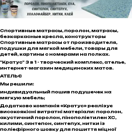
Спортивные матрасы, поролон, матрасы,
безкаркасные кресла, конструкторы
Спортивные матрасы от производителя,
подушки для мягкой мебели, товары для
детей, картины с номерами на полках.
"Кратус" 3 в 1 - творческий комплекс, ателье,
интернет-магазин медицинских матов.
АТЕЛЬЄ
Мы решили:
индивидуальный пошив подушечек на
мягкую мебель;
Додатково компанія «Кратус» реалізує
високоякісні витратні матеріали: поролон,
акустичний поролон, пінополіетилен ХС,
килими, синтепон, синтепух, нитки із
поліефірного шовку для пошиття міцної