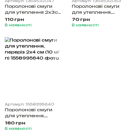
Артикул: 1354532047
Артикул: 1354532053
Поролонові смуги
Поролонові смуги
для утеплення 2х3см
для утеплення,
— 10м/п
переріз 2х2 см (10 м/
110 грн
70 грн
п)
В наявності
В наявності
Артикул: 1558995640
Поролонові смуги
для утеплення,
переріз 2х4 см (10 м/
160 грн
п)
В наявності