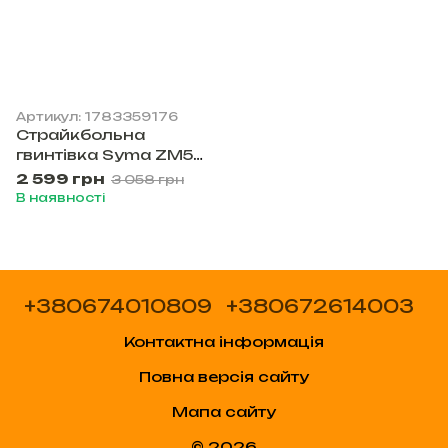
Артикул: 1783359176
Cтрайкбольна
гвинтівка Syma ZM51
метал+пластик
2 599 грн
3 058 грн
чорна
В наявності
+380674010809
+380672614003
Контактна інформація
Повна версія сайту
Мапа сайту
© 2026