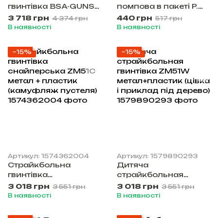
гвинтівка BSA-GUNS
помпова в пакеті P.
XL Tactical (M96T)
788
3 718 грн
440 грн
4 374 грн
517 грн
В наявності
В наявності
−15%
−15%
Артикул: 1574362004
Артикул: 1579890293
Cтрайкбольна
Дитяча
гвинтівка
страйкбольная
снайперська ZM51C
гвинтівка ZM51W
3 018 грн
3 018 грн
3 551 грн
3 551 грн
метал + пластик
метал+пластик (цівка
В наявності
В наявності
(камуфляж пустеля)
і приклад під дерево)