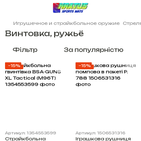
Игрушечное и страйкбольное оружие
Стрел
Винтовка, ружьё
Фільтр
За популярністю
−15%
−15%
Артикул: 1354553599
Артикул: 1506531316
Страйкбольна
Іграшкова рушниця