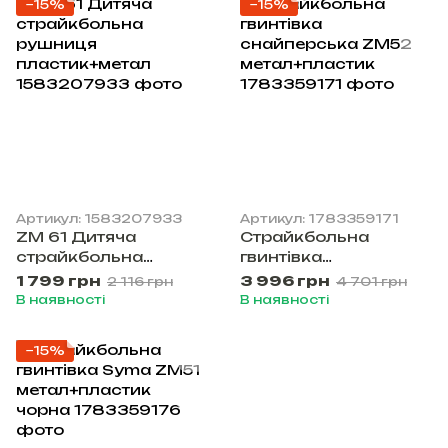
−15%
−15%
Артикул: 1583207933
Артикул: 1783359171
ZM 61 Дитяча
Cтрайкбольна
страйкбольна
гвинтівка
рушниця
снайперська ZM52
1 799 грн
3 996 грн
2 116 грн
4 701 грн
пластик+метал
метал+пластик
В наявності
В наявності
−15%