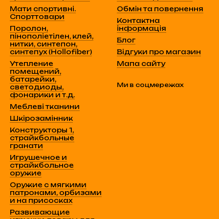
Мати спортивні.
Обмін та повернення
Спорттовари
Контактна
Поролон,
інформація
пінополіетілен, клей,
Блог
нитки, синтепон,
синтепух (Hollofiber)
Відгуки про магазин
Утепление
Мапа сайту
помещений,
батарейки,
Ми в соцмережах
светодиоды,
фонарики и т.д.
Меблеві тканини
Шкірозамінник
Конструкторы 1,
страйкбольные
гранати
Игрушечное и
страйкбольное
оружие
Оружие с мягкими
патронами, орбизами
и на присосках
Развивающие