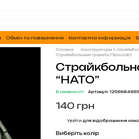
а
Обмін та повернення
Контактна інформація
Б
Головна
Конструкторы 1, страйкбо
Страйкбольные гранати Пірософт
Страйкбольна
“НАТО”
В наявності
Артикул: 125668466
140 грн
%
Увійти
для відображення нако
Виберіть колір