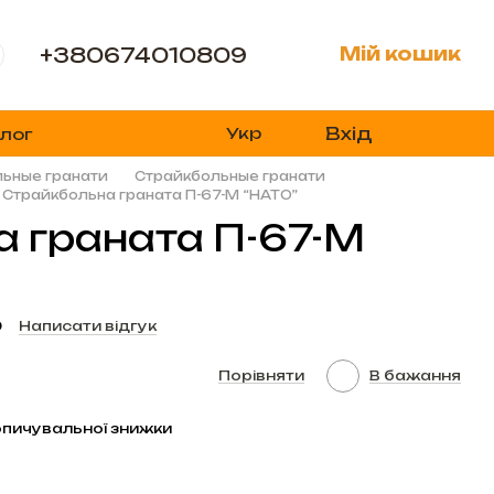
+380674010809
Мій кошик
Вхід
Укр
лог
льные гранати
Страйкбольные гранати
Страйкбольна граната П-67-М “НАТО”
 граната П-67-М
9
Написати відгук
Порівняти
В бажання
пичувальної знижки