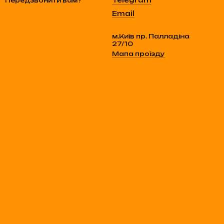
Telegram
Передзвонити вам?
Email
м.Київ пр. Палладіна
27/10
Мапа проїзду