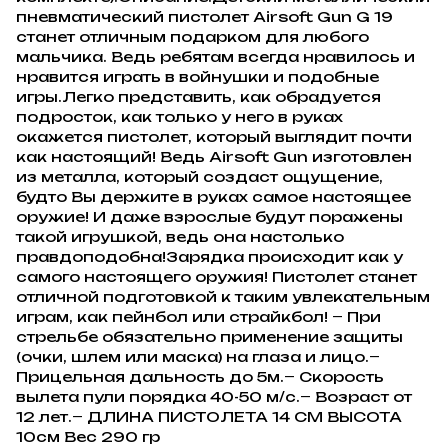
пневматический пистолет Airsoft Gun G 19
станет отличным подарком для любого
мальчика. Ведь ребятам всегда нравилось и
нравится играть в войнушки и подобные
игры.Легко представить, как обрадуется
подросток, как только у него в руках
окажется пистолет, который выглядит почти
как настоящий! Ведь Airsoft Gun изготовлен
из металла, который создаст ощущение,
будто Вы держите в руках самое настоящее
оружие! И даже взрослые будут поражены
такой игрушкой, ведь она настолько
правдоподобна!Зарядка происходит как у
самого настоящего оружия! Пистолет станет
отличной подготовкой к таким увлекательным
играм, как пейнбол или страйкбол! ― При
стрельбе обязательно применение защиты
(очки, шлем или маска) на глаза и лицо.―
Прицельная дальность до 5м.― Скорость
вылета пули порядка 40-50 м/с.― Возраст от
12 лет.― ДЛИНА ПИСТОЛЕТА 14 СМ ВЫСОТА
10см Вес 290 гр