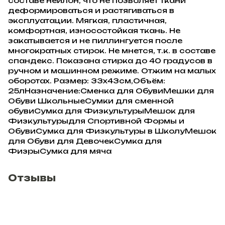
составе нейлон, что не позволяет ткани
деформироваться и растягиваться в
эксплуатации. Мягкая, пластичная,
комфортная, износостойкая ткань. Не
закатывается и не пиллингуется после
многократных стирок. Не мнется, т.к. в составе
спандекс. Показана стирка до 40 градусов в
ручном и машинном режиме. Отжим на малых
оборотах. Размер: 33х43см,Объём:
25лНазначение:Сменка для ОбувиМешки для
Обуви ШкольныеСумки для сменной
обувиСумка для ФизкультурыМешок для
Физкультурыдля Спортивной Формы и
ОбувиСумка для Физкультуры в ШколуМешок
для Обуви для ДевочекСумка для
ФизрыСумка для мяча
Отзывы