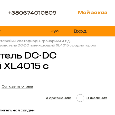
+380674010809
Мой заказ
Вход
Рус
г
тарейки, светодиоды, фонарики и т.д.
зователь DC-DC понижающий XL4015 с радиатором
тель DC-DC
XL4015 с
Оставить отзыв
К сравнению
В желания
пительной скидки