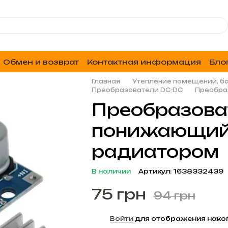
Обмен и возврат
Контактная информация
Бло
Главная
Утепление помещений, ба
Преобразователи DC-DC
Преобра
Преобразова
понижающий 
радиатором
В наличии
Артикул: 1638332439
75 грн
94 грн
%
Войти
для отображения нако