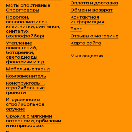
Оплата и доставка
Маты спортивные.
Спорттовары
Обмен и возврат
Поролон,
Контактная
пенополиэтилен,
информация
клей, нитки, синтепон,
Блог
синтепух
(холлофайбер)
Отзывы о магазине
Утепление
Карта сайта
помещений,
батарейки,
Мы в соцсетях
светодиоды,
фонарики и т.д.
Мебельные ткани
Кожзаменитель
Конструкторы 1,
страйкбольные
гранати
Игрушечное и
страйкбольное
оружие
Оружие с мягкими
патронами, орбизами
и на присосках