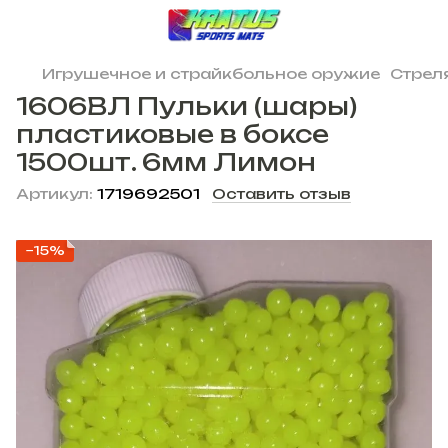
Игрушечное и страйкбольное оружие
Стрел
1606ВЛ Пульки (шары)
пластиковые в боксе
1500шт. 6мм Лимон
Артикул:
1719692501
Оставить отзыв
−15%