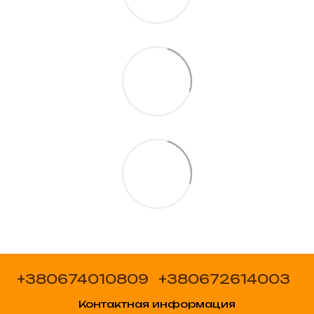
+380674010809
+380672614003
Контактная информация