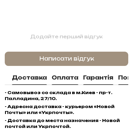
Додайте перший відгук
Написати відгук
Доставка
Оплата
Гарантія
Пов
- Самовывоз со склада в м.Киев - пр-т.
Палладина, 27/10.
- Адресна доставка - курьером «Новой
Почты» или «Укрпочты».
- Доставка до места назначения - Новой
почтой или Укрпочтой.