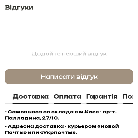
Відгуки
Додайте перший відгук
Написати відгук
Доставка
Оплата
Гарантія
Пов
- Самовывоз со склада в м.Киев - пр-т.
Палладина, 27/10.
- Адресна доставка - курьером «Новой
Почты» или «Укрпочты».