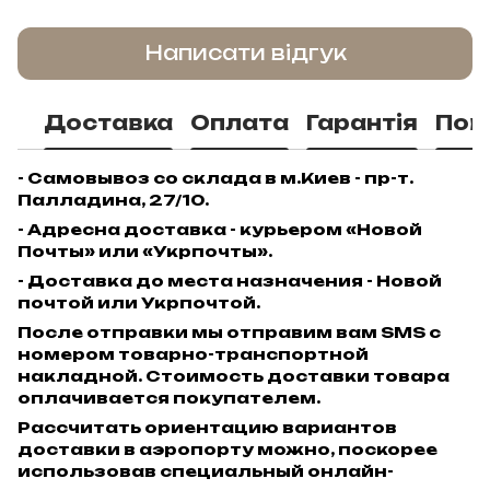
Написати відгук
Доставка
Оплата
Гарантія
Пов
- Самовывоз со склада в м.Киев - пр-т.
Палладина, 27/10.
- Адресна доставка - курьером «Новой
Почты» или «Укрпочты».
- Доставка до места назначения - Новой
почтой или Укрпочтой.
После отправки мы отправим вам SMS с
номером товарно-транспортной
накладной. Стоимость доставки товара
оплачивается покупателем.
Рассчитать ориентацию вариантов
доставки в аэропорту можно, поскорее
использовав специальный онлайн-