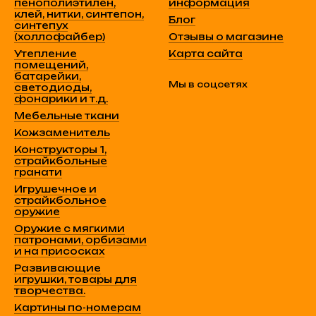
пенополиэтилен,
информация
клей, нитки, синтепон,
Блог
синтепух
(холлофайбер)
Отзывы о магазине
Утепление
Карта сайта
помещений,
батарейки,
Мы в соцсетях
светодиоды,
фонарики и т.д.
Мебельные ткани
Кожзаменитель
Конструкторы 1,
страйкбольные
гранати
Игрушечное и
страйкбольное
оружие
Оружие с мягкими
патронами, орбизами
и на присосках
Развивающие
игрушки, товары для
творчества.
Картины по-номерам