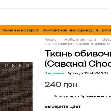
Обмен и возврат
Контактная информация
Бло
Главная
Мебельные ткани
Мебе
Ткань обивочная "Savana" (Савана) Ch
Ткань обивоч
(Савана) Choc
В наличии
Артикул: 1354534207
240 грн
%
Войти
для отображения нако
Выберите цвет