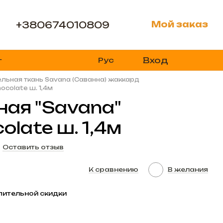
+380674010809
Мой заказ
Вход
Рус
г
льная ткань Savana (Саванна) жаккард
ocolate ш. 1,4м
ная "Savana"
olate ш. 1,4м
Оставить отзыв
К сравнению
В желания
пительной скидки