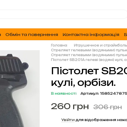
а
Обмін та повернення
Контактна інформація
Б
Головна
Игрушечное и страйкбол
Стреляет гелевыми (водяными) пуль
Стреляет гелевыми (водяными) пуль
Пістолет SB201A гелеві (водяні) кулі, о
Пістолет SB20
кулі, орбізи.
В наявності
Артикул: 158524787
260 грн
306 грн
%
Увійти
для відображення нако