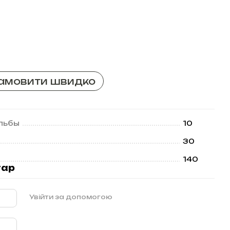
амовити швидко
льбы
10
30
140
тар
Увійти за допомогою