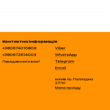
Контактна інформація
+380674010809
Viber
+380672614003
WhatsApp
Telegram
Передзвонити вам?
Email
м.Київ пр. Палладіна
27/10
Мапа проїзду