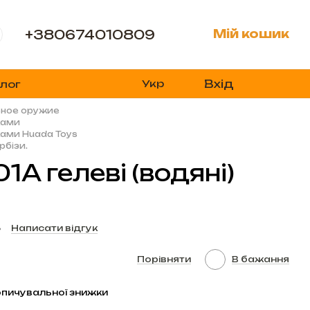
+380674010809
Мій кошик
Вхід
Укр
лог
ьное оружие
ками
ками Huada Toys
рбізи.
1A гелеві (водяні)
5
Написати відгук
Порівняти
В бажання
пичувальної знижки