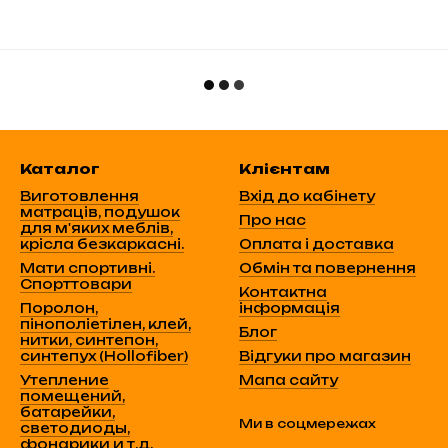
Каталог
Клієнтам
Виготовлення
Вхід до кабінету
матраців, подушок
Про нас
для м'яких меблів,
крісла безкаркасні.
Оплата і доставка
Мати спортивні.
Обмін та повернення
Спорттовари
Контактна
Поролон,
інформація
пінополіетілен, клей,
Блог
нитки, синтепон,
синтепух (Hollofiber)
Відгуки про магазин
Утепление
Мапа сайту
помещений,
батарейки,
Ми в соцмережах
светодиоды,
фонарики и т.д.